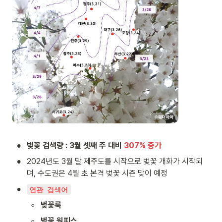
•
벚꽃 검색량 : 3월 셋째 주 대비 
307% 증가
•
2024년도 3월 말 제주도를 시작으로 벚꽃 개화가 시작되
며, 수도권은 4월 초 본격 벚꽃 시즌 맞이 예정
•
연관 검색어
◦
벚꽃룩
◦
벚꽃 원피스