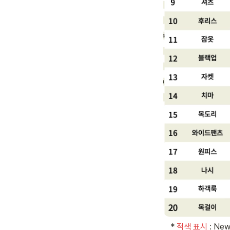
   * 
적색 표시 
: Ne