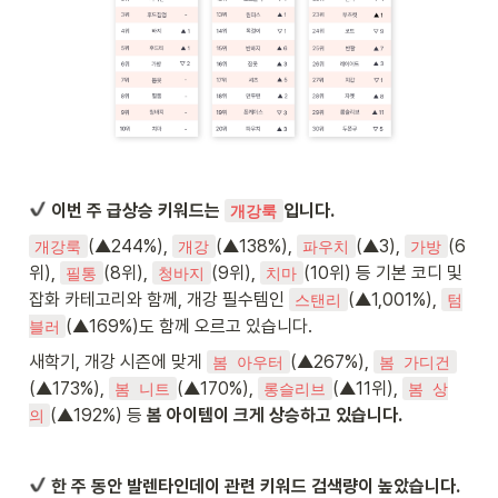
이번 주 급상승 키워드는 
입니다.
개강룩
(▲244%), 
(▲138%), 
(▲3), 
(6
개강룩
개강
파우치
가방
위), 
(8위), 
(9위), 
(10위) 등 기본 코디 및 
필통
청바지
치마
잡화 카테고리와 함께, 개강 필수템인 
(▲1,001%), 
스탠리
텀
(▲169%)도 함께 오르고 있습니다. 
블러
새학기, 개강 시즌에 맞게 
(▲267%), 
봄 아우터
봄 가디건
(▲173%), 
(▲170%), 
(▲11위), 
봄 니트
롱슬리브
봄 상
(▲192%) 등 
봄 아이템이 크게 상승하고 있습니다. 
의
 한 주 동안 발렌타인데이 관련 키워드 검색량이 높았습니다. 