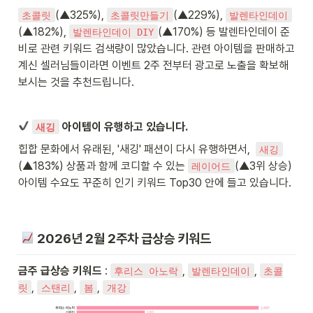
(▲325%), 
(▲229%), 
초콜릿
초콜릿만들기
발렌타인데이
(▲182%), 
(▲170%) 등 발렌타인데이 준
발렌타인데이 DIY
비로 관련 키워드 검색량이 많았습니다. 관련 아이템을 판매하고 
계신 셀러님들이라면 이벤트 2주 전부터 광고로 노출을 확보해
보시는 것을 추천드립니다. 
 아이템이 유행하고 있습니다. 
새깅
힙합 문화에서 유래된, '새깅' 패션이 다시 유행하면서,  
새깅
(▲183%) 상품과 함께 코디할 수 있는 
(▲3위 상승) 
레이어드
아이템 수요도 꾸준히 인기 키워드 Top30 안에 들고 있습니다. 
2026년 2월 2주차 급상승 키워드
금주 급상승 키워드 
: 
, 
, 
후리스 아노락
발렌타인데이
초콜
, 
, 
, 
릿
스탠리
봄
개강