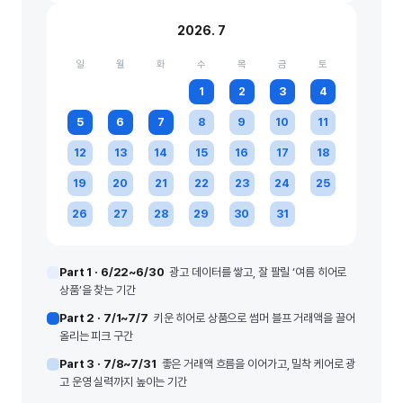
2026. 7
일
월
화
수
목
금
토
1
2
3
4
5
6
7
8
9
10
11
12
13
14
15
16
17
18
19
20
21
22
23
24
25
26
27
28
29
30
31
Part 1 · 6/22~6/30
광고 데이터를 쌓고, 잘 팔릴 ‘여름 히어로
상품’을 찾는 기간
Part 2 · 7/1~7/7
키운 히어로 상품으로 썸머 블프 거래액을 끌어
올리는 피크 구간
Part 3 · 7/8~7/31
좋은 거래액 흐름을 이어가고, 밀착 케어로 광
고 운영 실력까지 높이는 기간